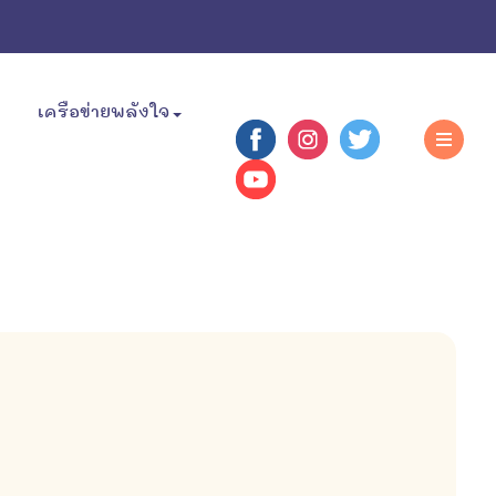
เครือข่ายพลังใจ