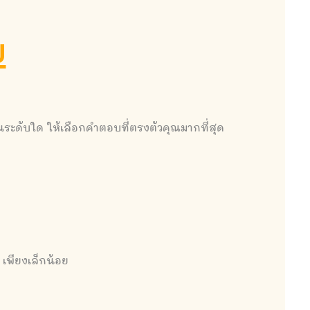
ข
ระดับใด ให้เลือกคำตอบที่ตรงตัวคุณมากที่สุด
 เพียงเล็กน้อย