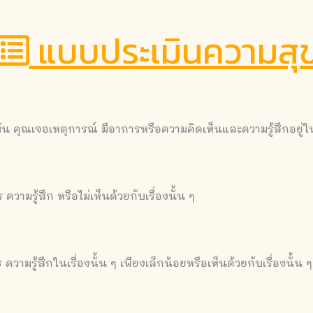
แบบประเมินความสุ
ุณเจอเหตุการณ์ มีอาการหรือความคิดเห็นและความรู้สึกอยู่ใน
วามรู้สึก หรือไม่เห็นด้วยกับเรื่องนั้น ๆ
ามรู้สึกในเรื่องนั้น ๆ เพียงเล็กน้อยหรือเห็นด้วยกับเรื่องนั้น ๆ