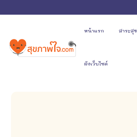
หน้าแรก
สาระสุ
ผังเว็บไซต์