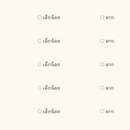
เล็กน้อย
มาก
เล็กน้อย
มาก
เล็กน้อย
มาก
เล็กน้อย
มาก
เล็กน้อย
มาก