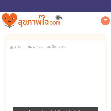
Admin
eBook
ฮิต: 2816