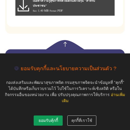
เนื้อหาความรู้สุขภาพจิตวัยเด็กและวัยรุ่น "สำหรับ
ประชาชน"
1.40 MB
PDF
Size:
Format:
empty
🍪
ยอมรับคุกกี้และนโยบายความเป็นส่วนตัว ?
COPYRIGHT ©2019 สุขภาพใจ.com สงวนลิขสิทธิ์.
กองส่งเสริมและพัฒนาสุขภาพจิต กรมสุขภาพจิตจะนำข้อมูลที่ “คุกกี้”
ได้บันทึกหรือเก็บรวบรวมไว้ ไปใช้ในการวิเคราะห์เชิงสถิติ หรือใน
กิจกรรมอื่นของหน่วยงาน เพื่อ ปรับปรุงคุณภาพการให้บริการ
อ่านเพิ่ม
เติม
ยอมรับคุ้กกี้
คุกกี้ที่เราใช้