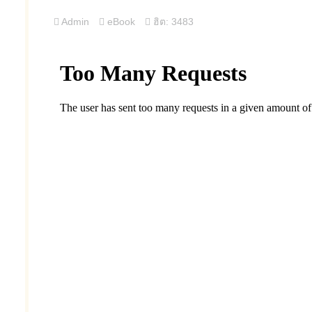
Admin
eBook
ฮิต: 3483