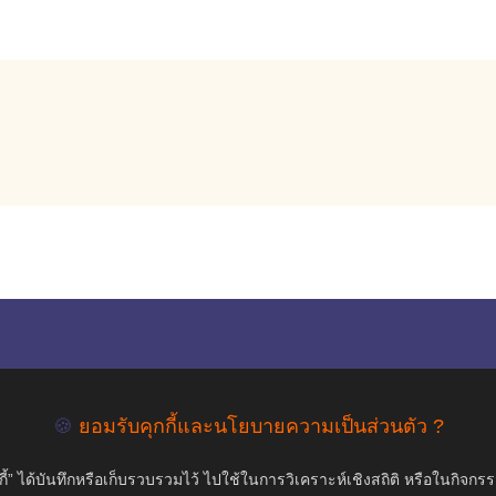
empty
COPYRIGHT ©2019 สุขภาพใจ.com สงวนลิขสิทธิ์.
🍪
ยอมรับคุกกี้และนโยบายความเป็นส่วนตัว ?
้” ได้บันทึกหรือเก็บรวบรวมไว้ ไปใช้ในการวิเคราะห์เชิงสถิติ หรือในกิจกร