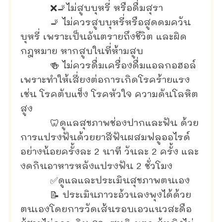
❌🚬ไม่สูบบุหรี่ หรือดื่มสุรา
🚬 ไม่ควรสูบบุหรี่หรือสูดดมควัน
บุหรี่ เพราะเป็นอันตรายถึงชีวิต และผิด
กฎหมาย หากสูบในที่ห้ามสูบ
🍻 ไม่ควรดื่มเครื่องดื่มแอลกอฮอล์
เพราะทำให้เสี่ยงต่อการเกิดโรคร้ายแรง
เช่น โรคตับแข็ง โรคหัวใจ ความดันโลหิต
สูง
🦷ดูแลสุขภาพช่องปากและฟัน ด้วย
การแปรงฟันด้วยยาสีฟันผสมฟลูออไรด์
อย่างน้อยครั้งละ 2 นาที วันละ 2 ครั้ง และ
งดกินอาหารหลังแปรงฟัน 2 ชั่วโมง
✅ดูแลและประเมินสุขภาพตนเอง
📝 ประเมินภาวะอ้วนลงพุงได้ด้วย
ตนเองโดยการวัดเส้นรอบเอวแนวสะดือ