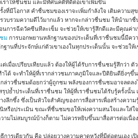
ราให้ชื่นชม และมีทัศนคติที่ดีต่อเขาเพิ่มขึ้น
รั้งที่มีโอกาส คำชื่นชมของเราจะเพิ่มกำลังใจ เติมความสุขแ
่อรวบรวมความดีไว้มากแล้ว หากจะกล่าวชื่นชม ให้นำมาชื่
นการฉีดวัคซีนทีละเข็ม จะช่วยให้เขารู้สึกดีและมีคุณค่าเพิ่
นชม
การบอกพยานหลักฐานของประเด็นที่เราชื่นชมนี้มีควา
กฐานที่ประจักษ์แก่ตัวเขาเองในทุกประเด็นนั้น จะช่วยให้
ต่เมื่อเปรียบเทียบแล้ว ต้องให้ผู้ได้รับการชื่นชมรู้สึกว่า ต
ำได้ จะทำให้ผู้ที่เรากล่าวชมภาคภูมิใจและปีติยินดียิ่งๆขึ้
กล่าวชื่นชมด้อยกว่าผู้ถูกชม พลังของการชื่นชมอาจลดลงไ
ุปย้ำประเด็นที่เราชื่นชม ให้ผู้ที่เราชื่นชมได้รับรู้ครั้ง
อย่างลึกซึ้ง ซึ่งเป็นหัวใจสำคัญของการสื่อสารเพื่อสร้างความ
ิหรือประเมิน ขณะที่ชื่นชมขอให้เพ่งความสนใจและใส่ใจใน
มไม่สมบูรณ์บ้างก็ตาม ไม่ควรหยิบขึ้นมาสื่อสารต่อเนื่อ
้วิธีการเดียวกัน คือ ปล่อยวางความคาดหวังที่มีต่อตนเอง เ