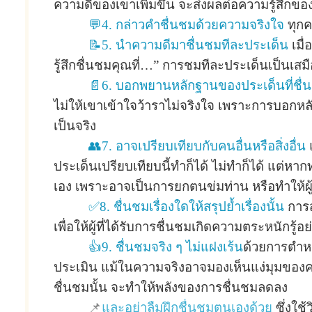
ความดีของเขาเพิ่มขึ้น จะส่งผลต่อความรู้สึกของเ
💬4. กล่าวคำชื่นชมด้วยความจริงใจ
ทุกค
📝5. นำความดีมาชื่นชมทีละประเด็น
เมื
รู้สึกชื่นชมคุณที่…” การชมทีละประเด็นเป็นเสมือ
📄6. บอกพยานหลักฐานของประเด็นที่ชื่
ไม่ให้เขาเข้าใจว้าราไม่จริงใจ เพราะการบอกหลั
เป็นจริง
👥7. อาจเปรียบเทียบกับคนอื่นหรือสิ่งอื่น
แ
ประเด็นเปรียบเทียบนี้ทำก็ได้ ไม่ทำก็ได้ แต่หากท
เอง เพราะอาจเป็นการยกตนข่มท่าน หรือทำให้ผู้
✅8. ชื่นชมเรื่องใดให้สรุปย้ำเรื่องนั้น
การสร
เพื่อให้ผู้ที่ได้รับการชื่นชมเกิดความตระหนักรู้
👍9. ชื่นชมจริง ๆ ไม่แฝงเร้น
ด้วยการตำหน
ประเมิน แม้ในความจริงอาจมองเห็นแง่มุมของควา
ชื่นชมนั้น จะทำให้พลังของการชื่นชมลดลง
📌
และอย่าลืมฝึกชื่นชมตนเองด้วย
ซึ่งใช