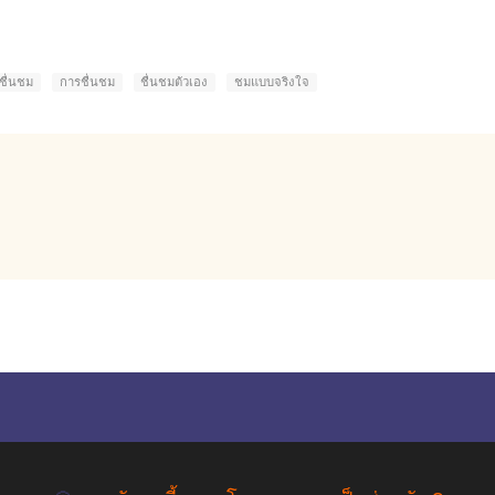
ชื่นชม
การชื่นชม
ชื่นชมตัวเอง
ชมแบบจริงใจ
empty
COPYRIGHT ©2019 สุขภาพใจ.com สงวนลิขสิทธิ์.