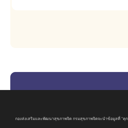
กองส่งเสริมและพัฒนาสุขภาพจิต กรมสุขภาพจิตจะนำข้อมูลที่ “คุกกี