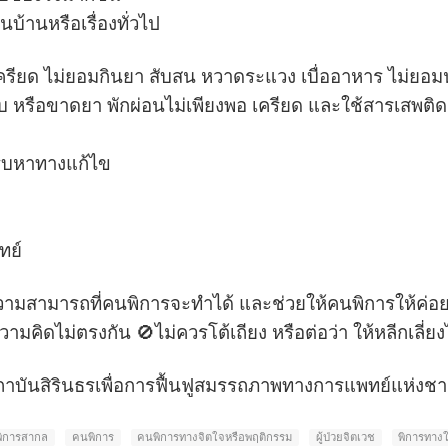
บ้านหรือเรื่องทั่วไป
ตึงเครียด ไม่ยอมกินยา สับสน หวาดระแวง เบื่ออาหาร ไม่ย
บ หรือขาดยา พักผ่อนไม่เพียงพอ เครียด และใช้สารเสพติด
วรีบหาทางแก้ไข
ทย์
มสามารถที่คนพิการจะทำได้ และช่วยให้คนพิการให้ค่อย ๆ 
ามคิดไม่ตรงกัน 🚫ไม่ควรโต้เถียง หรือต่อว่า ให้หลีกเลี่
บันสิรินธรเพื่อการฟื้นฟูสมรรถภาพทางการแพทย์แห่งชา
พิการสากล
คนพิการ
คนพิการทางจิตใจหรือพฤติกรรม
ผู้ป่วยจิตเวช
พิการทาง