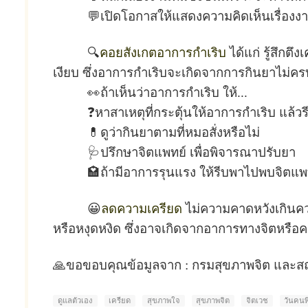
💬เปิดโอกาสให้แสดงความคิดเห็นเรื่องงาน
🔍
คอยสังเกตอาการกำเริบ
ได้แก่ รู้สึก
เงียบ ซึ่งอาการกำเริบจะเกิดจากการกินยาไม่คร
👀ถ้าเห็นว่าอาการกำเริบ ให้...
❓หาสาเหตุที่กระตุ้นให้อาการกำเริบ แล้
💊ดูว่ากินยาตามที่หมอสั่งหรือไม่
🩺ปรึกษาจิตแพทย์ เพื่อพิจารณาปรับยา
🏩ถ้ามีอาการรุนแรง ให้รีบพาไปพบจิตแพ
😀
ลดความเครียด
ไม่ความคาดหวังเกินควา
หรือหงุดหงิด ซึ่งอาจเกิดจากอาการทางจิตหรือคว
🙏ขอขอบคุณข้อมูลจาก : กรมสุขภาพจิต และสถา
ดูแลตัวเอง
เครียด
สุขภาพใจ
สุขภาพจิต
จิตเวช
วันคน