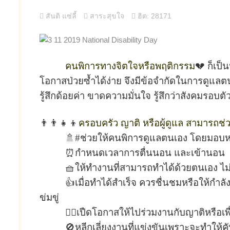
สันติ แซ่ลี้
สาระสุขใจ
ฮิต: 28171
คนพิการทางจิตใจหรือพฤติกรรม
💔 ก็เป็
โอกาสป่วยซ้ำได้ง่าย จึงมีข้อจำกัดในการดูแลตน
รู้สึกด้อยค่า ขาดความมั่นใจ รู้สึกว่าสังคมรอบ
👨‍👨‍👧‍👦
ครอบครัว ญาติ หรือผู้ดูแล สามารถช่
🚿#ช่วยให้คนพิการดูแลตนเอง โดยมอบหม
⏰กำหนดเวลาการตื่นนอน และเข้านอน
🧺ให้ทำงานที่สามารถทำได้ด้วยตนเอง ไม่ขั
👍เมื่อทำได้สำเร็จ ควรชื่นชมหรือให้กำลั
ข่มขู่
🚶‍♂️เปืดโอกาสให้ไปร่วมงานกับญาติหรือเพ
🚫หลีกเลี่ยงงานที่แข่งขันเพราะจะทำให้ค