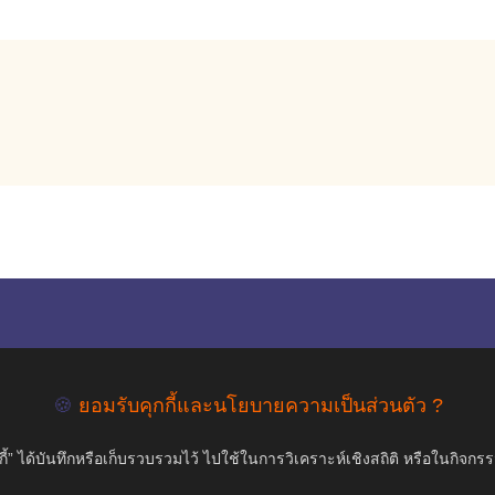
empty
COPYRIGHT ©2019 สุขภาพใจ.com สงวนลิขสิทธิ์.
🍪
ยอมรับคุกกี้และนโยบายความเป็นส่วนตัว ?
้” ได้บันทึกหรือเก็บรวบรวมไว้ ไปใช้ในการวิเคราะห์เชิงสถิติ หรือในกิจกร