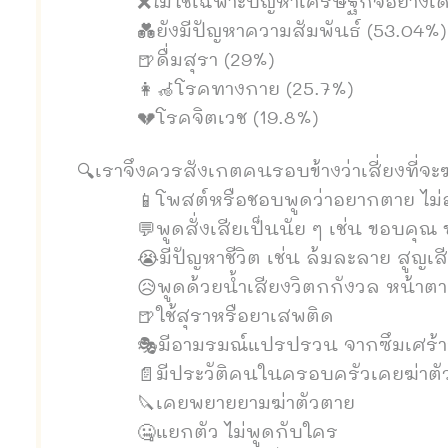
❌ไม่ใช่เฉพาะปัญหาเศรษฐกิจอย่างเด
💑ยังมีปัญหาความสัมพันธ์ (53.04%)
🍺ดื่มสุรา (29%)
👩‍🦽โรคทางกาย (25.7%)
💔โรคจิตเวช (19.8%)
🔍เราจึงควรสังเกตคนรอบข้างว่าเสี่ยงที่จะฆ
📱โพสต์หรือชอบพูดว่าอยากตาย ไม่อ
💬พูดสั่งเสียเป็นนัย ๆ เช่น ขอบคุ
😭มีปัญหาชีวิต เช่น ล้มละลาย สูญเ
😥พูดด้วยน้ำเสียงวิตกกังวล หน้าต
🍺ใช้สุราหรือยาเสพติด
🎭มีอามรมณ์แปรปรวน จากซึมเศร้า
📄มีประวัติคนในครอบครัวเคยฆ่าตั
🔪เคยพยายยามฆ่าตัวตาย
🤐แยกตัว ไม่พูดกับใคร