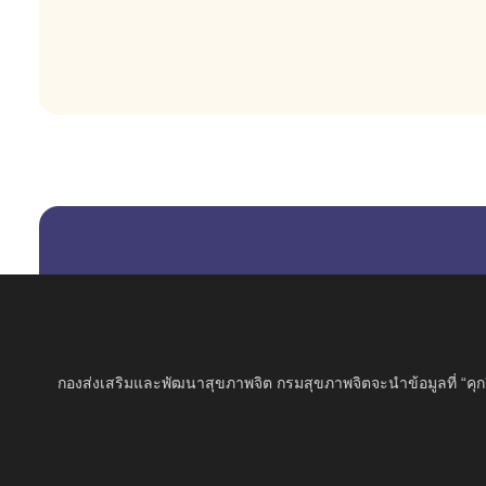
กองส่งเสริมและพัฒนาสุขภาพจิต กรมสุขภาพจิตจะนำข้อมูลที่ “คุกกี