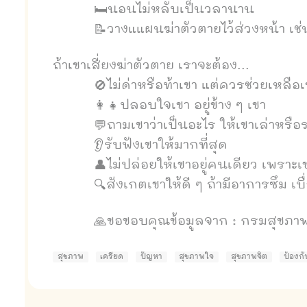
🛏นอนไม่หลับเป็นวลานาน
📝วางแแผนฆ่าตัวตายไว้ส่วงหน้า เช
ถ้าเขาเสี่ยงฆ่าตัวตาย เราจะต้อง...
🚫ไม่ด่าหรือท้าเขา แต่ควรช่วยเหลือเ
👩‍👧ปลอบใจเขา อยู่ข้าง ๆ เขา
💬ถามเขาว่าเป็นอะไร ให้เขาเล่าหรือ
👂รับฟังเขาให้มากที่สุด
👤ไม่ปล่อยให้เขาอยู่คนเดียว เพราะ
🔍สังเกตเขาให้ดี ๆ ถ้ามีอาการซึม เ
🙏ขอขอบคุณข้อมูลจาก : กรมสุขภาพ
สุขภาพ
เครียด
ปัญหา
สุขภาพใจ
สุขภาพจิต
ป้องก