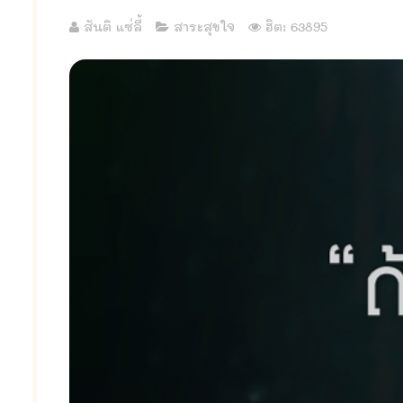
สันติ แซ่ลี้
สาระสุขใจ
ฮิต: 63895