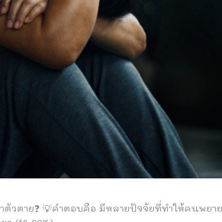
าตัวตาย❓
💡คำตอบคือ มีหลายปัจจัยที่ทำให้คนพยาย