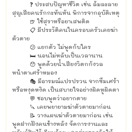
❓ ประสบปัญหาชีวิต เช่น ล้มละลาย
สุญเสียคนรักกะทันหัน พิการจากอุบัติเหตุ
🍺 ใช้สุราหรือยาเสพติด
📋 มีประวัติคนในครอบครัวเคยฆ่า
ตัวตาย
😕 แยกตัว ไม่พูดกับใคร
🛏 นอนไม่หลับเป็นเวลานาน
😯 พูดด้วยน้ำเสียงวิตกกังวล
หน้าตาเศร้าหมอง
🎭 มีอารมณ์แปรปรวน จากซึมเศร้า
หรือหงุดหงิด เป็นสบายใจอย่างผิดหูผิดตา
💬 ชอบพูดว่าอยากตาย
🔪 เคยพยายามฆ่าตัวตายมาก่อน
📝 วางแผนฆ่าตัวตายมาก่อน เช่น
พูดฝากฝังคนข้างหลัง จัดการงานและ