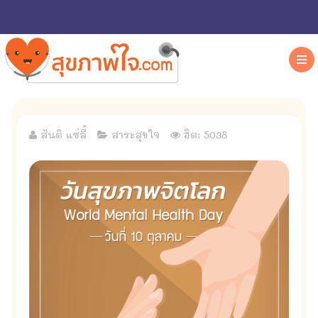
สันติ แซ่ลี้
สาระสุขใจ
ฮิต: 5038