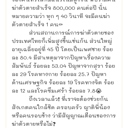
ของคนทั่วโลกมีแนวโน้มสูงขึ้น พบว่ามีคน
ฆ่าตัวตายสำเร็จ 800,000 คนต่อปี นั่น
หมายความว่า ทุก ๆ 40 วินาที จะมีคนฆ่า
ตัวตายสำเร็จ 1 คน⚰
ส่วนสถานการณ์การฆ่าตัวตายของ
ประเทศไทยก็เพิ่มสูงขึ้นเช่นกัน ส่วนใหญ่
อายุเฉลี่ยอยู่ที่ 45 ปี โดยเป็นเพศชาย ร้อย
ละ 80.4 มีสาเหตุมาจากปัญหาเรื่องความ
สัมพันธ์ ร้อยละ 53.04 ปัญหาจากสุรา ร้อย
ละ 29 โรคทางกาย ร้อยละ 25.7 ปัญหา
ด้านเศรษฐกิจ ร้อยละ 19 โรคทางจิต ร้อย
ละ 12 และโรคซึมเศร้า ร้อยละ 7.8😭
ถึงเวลาแล้ว❗ ที่เราจะต้องช่วยกัน
สังเกตคนใกล้ชิด ครอบครัว ญาติพี่น้อง
หรือคนรอบข้าง ว่ามีสัญญาณเตือนของการ
ฆ่าตัวตายหรือไม่❓