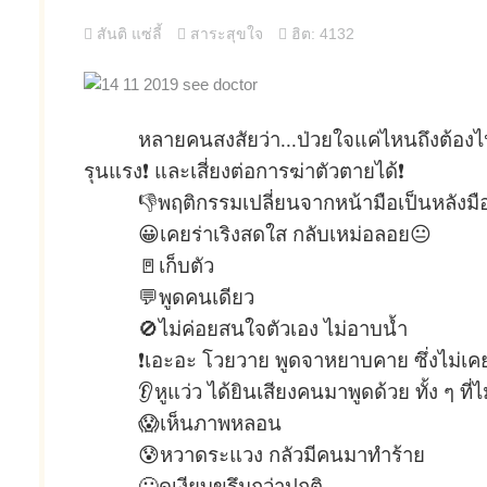
สันติ แซ่ลี้
สาระสุขใจ
ฮิต: 4132
หลายคนสงสัยว่า...ป่วยใจแค่ไหนถึงต้อง
รุนแรง❗ และเสี่ยงต่อการฆ่าตัวตายได้❗
👎พฤติกรรมเปลี่ยนจากหน้ามือเป็นหลังมื
😀เคยร่าเริงสดใส กลับเหม่อลอย😐
🚪เก็บตัว
💬พูดคนเดียว
🚫ไม่ค่อยสนใจตัวเอง ไม่อาบน้ำ
❗เอะอะ โวยวาย พูดจาหยาบคาย ซึ่งไม่เค
👂หูแว่ว ได้ยินเสียงคนมาพูดด้วย ทั้ง ๆ ที่ไ
😱เห็นภาพหลอน
😰หวาดระแวง กลัวมีคนมาทำร้าย
🤐ดูเงียบขรึมกว่าปกติ