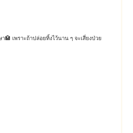
ษา🏩 เพราะถ้าปล่อยทิ้งไว้นาน ๆ จะเสี่ยงป่วย