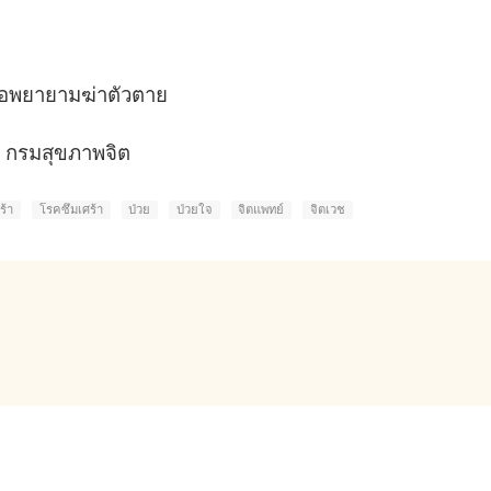
รือพยายามฆ่าตัวตาย
7 กรมสุขภาพจิต
ร้า
โรคซึมเศร้า
ป่วย
ป่วยใจ
จิตแพทย์
จิตเวช