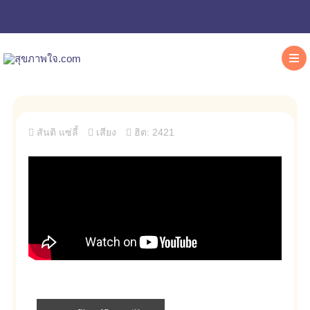
สันติ แซ่ลี้
เสียง
ฮิต: 2421