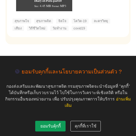
Diary-of-Porn-part10
4.45 MB
MP3
Size:
Format:
สุขภาพใจ
สุขภาพจิต
จิตใจ
โควิด-19
ละครวิทยุ
เสียง
วิถีชีวิตใหม่
วัยทำงาน
covid19
empty
🍪
ยอมรับคุกกี้และนโยบายความเป็นส่วนตัว ?
กองส่งเสริมและพัฒนาสุขภาพจิต กรมสุขภาพจิตจะนำข้อมูลที่ “คุกกี้”
COPYRIGHT ©2019 สุขภาพใจ.com สงวนลิขสิทธิ์.
ได้บันทึกหรือเก็บรวบรวมไว้ ไปใช้ในการวิเคราะห์เชิงสถิติ หรือใน
กิจกรรมอื่นของหน่วยงาน เพื่อ ปรับปรุงคุณภาพการให้บริการ
อ่านเพิ่ม
เติม
ยอมรับคุ้กกี้
คุกกี้ที่เราใช้