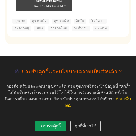
Diary-of-Porn-part12
4.42 MB
MP3
Size:
Format:
สุขภาพ
สุขภาพใจ
สุขภาพจิต
จิตใจ
โควิด-19
ละครวิทยุ
เสียง
วิถีชีวิตใหม่
วัยทำงาน
covid19
empty
🍪
ยอมรับคุกกี้และนโยบายความเป็นส่วนตัว ?
กองส่งเสริมและพัฒนาสุขภาพจิต กรมสุขภาพจิตจะนำข้อมูลที่ “คุกกี้”
COPYRIGHT ©2019 สุขภาพใจ.com สงวนลิขสิทธิ์.
ได้บันทึกหรือเก็บรวบรวมไว้ ไปใช้ในการวิเคราะห์เชิงสถิติ หรือใน
กิจกรรมอื่นของหน่วยงาน เพื่อ ปรับปรุงคุณภาพการให้บริการ
อ่านเพิ่ม
เติม
ยอมรับคุ้กกี้
คุกกี้ที่เราใช้