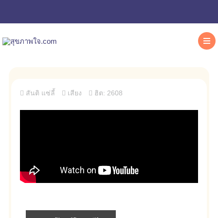
สันติ แซ่ลี้
เสียง
ฮิต: 2608