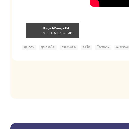
Diary-of-Porn-part14
4.42 MB
MP3
Size:
Format:
สุขภาพ
สุขภาพใจ
สุขภาพจิต
จิตใจ
โควิด-19
ละครวิทย