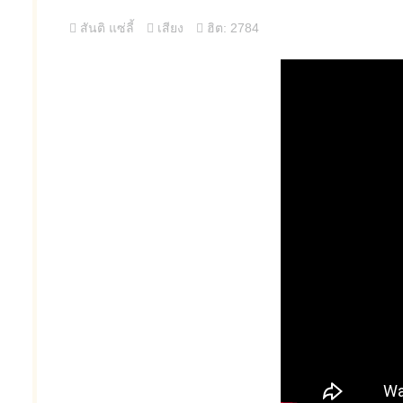
สันติ แซ่ลี้
เสียง
ฮิต: 2784