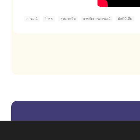
อารมณ์
โกรธ
สุขภาพจิต
การจัดการอารมณ์
มัลติมีเดีย