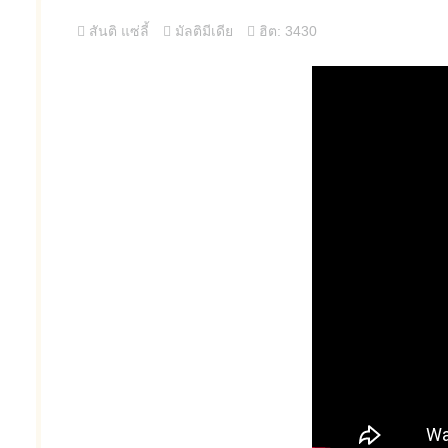
สันติ แซ่ลี้
มัลติมีเดีย
ฮิต: 3430