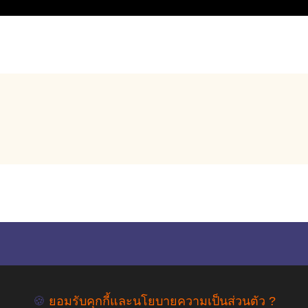
empty
COPYRIGHT ©2019 สุขภาพใจ.com สงวนลิขสิทธิ์.
🍪
ยอมรับคุกกี้และนโยบายความเป็นส่วนตัว ?