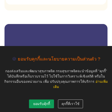
empty
COPYRIGHT ©2019 สุขภาพใจ.com สงวนลิขสิทธิ์.
🍪
ยอมรับคุกกี้และนโยบายความเป็นส่วนตัว ?
กองส่งเสริมและพัฒนาสุขภาพจิต กรมสุขภาพจิตจะนำข้อมูลที่ “คุกกี้”
ได้บันทึกหรือเก็บรวบรวมไว้ ไปใช้ในการวิเคราะห์เชิงสถิติ หรือใน
กิจกรรมอื่นของหน่วยงาน เพื่อ ปรับปรุงคุณภาพการให้บริการ
อ่านเพิ่ม
เติม
ยอมรับคุ้กกี้
คุกกี้ที่เราใช้