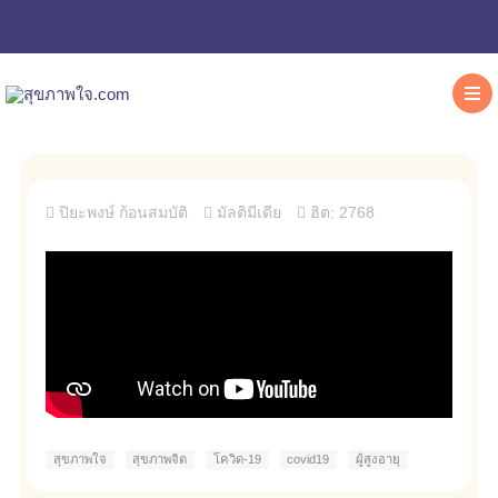
ปิยะพงษ์ ก้อนสมบัติ
มัลติมีเดีย
ฮิต: 2768
สุขภาพใจ
สุขภาพจิต
โควิด-19
covid19
ผู้สูงอายุ