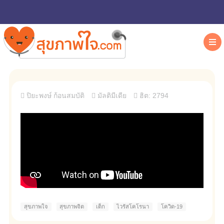
ปิยะพงษ์ ก้อนสมบัติ
มัลติมีเดีย
ฮิต: 2794
สุขภาพใจ
สุขภาพจิต
เด็ก
ไวรัสโคโรนา
โควิด-19