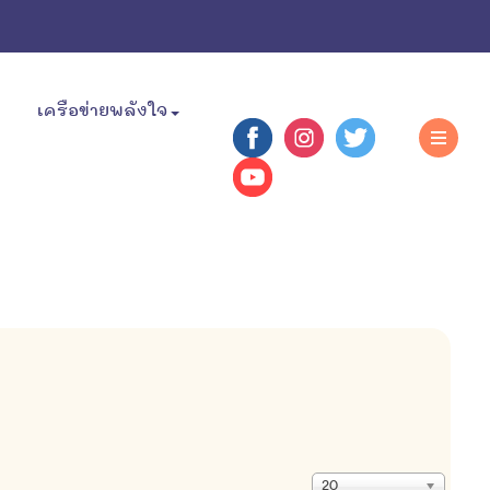
เครือข่ายพลังใจ
แสดง
20