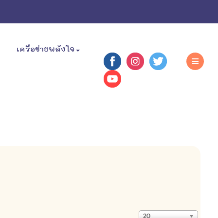
เครือข่ายพลังใจ
แสดง
20