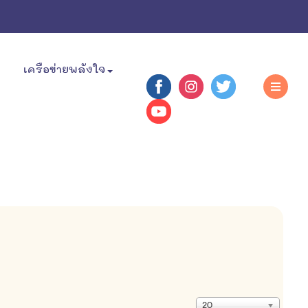
เครือข่ายพลังใจ
แสดง
20