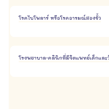
โรคไบโพลาร์ หรือโรคอารมณ์สองขั้ว
โรงพยาบาล-คลินิกที่มีจิตแพทย์เด็กและวั