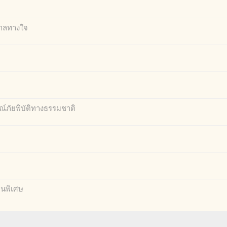
บาลทางใจ
์ภัยพิบัติทางธรรมชาติ
็นพิเศษ