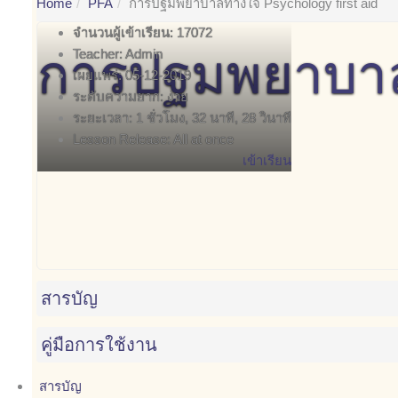
Home
PFA
การปฐมพยาบาลทางใจ Psychology first aid
จำนวนผู้เข้าเรียน:
17072
การปฐมพยาบาลท
Teacher:
Admin
เผยแพร่:
05-12-2019
ระดับความยาก:
ง่าย
ระยะเวลา:
1 ชั่วโมง, 32 นาที, 28 วินาที
Lesson Release:
All at once
เข้าเรียน
สารบัญ
คู่มือการใช้งาน
สารบัญ