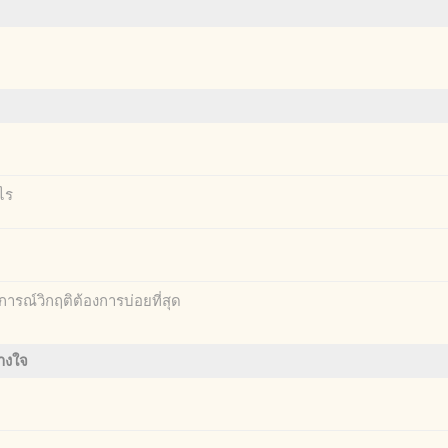
ไร
ุการณ์วิกฤติต้องการบ่อยที่สุด
างใจ