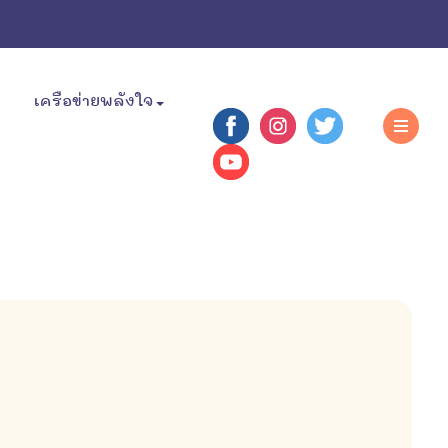
เครือข่ายพลังใจ