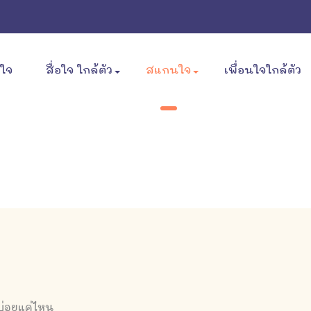
ขใจ
สื่อใจ ใกล้ตัว
สแกนใจ
เพื่อนใจใกล้ตัว
้บ่อยแค่ไหน