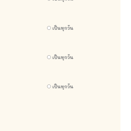
เป็นทุกวัน
เป็นทุกวัน
เป็นทุกวัน