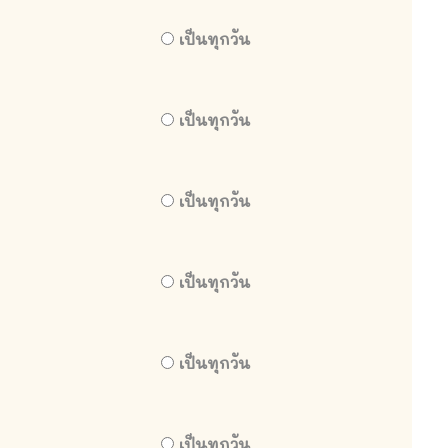
เป็นทุกวัน
เป็นทุกวัน
เป็นทุกวัน
เป็นทุกวัน
เป็นทุกวัน
เป็นทุกวัน