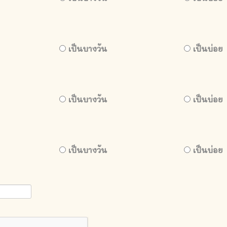
เป็นบางวัน
เป็นบ่อย
เป็นบางวัน
เป็นบ่อย
เป็นบางวัน
เป็นบ่อย