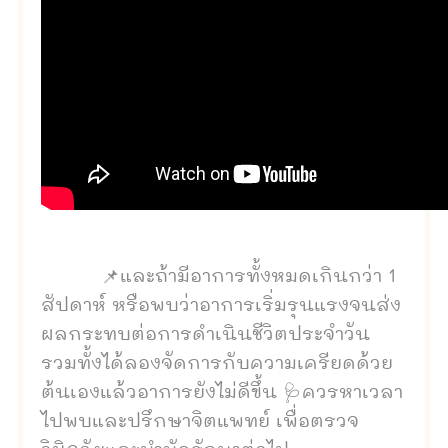
📌และถ้ามีอาการทั้งหมดเกินกว่า 1
สัปดาห์ หรือพบว่าอาการเริ่มรุนแรงจนส่ง
ผลกระทบต่อการดำเนินชีวิตประจำวัน
รวมทั้งได้ลองจัดการกับความเครียดด้วย
ต้นเองแล้วอาการยังไม่ดีขึ้น 🩺ควรหาเวลา
ไปพบและปรึกษาจิตแพทย์ เพื่อตรวจ