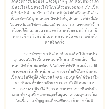
เขาด้วยการปลอบใจ และอยู่ข้าง ๆ เขา สอบถามว่าเขา
เป็นอะไรมีปัญหาอะไรให้เขาได้ระบายออกมา เน้นเป็น
ผู้รับฟังที่ดี และฟังเขาให้มากที่สุดไม่ตัดสินถูกผิดใน
เรื่องที่เขาได้พูดออกมา สิ่งที่สำคัญอีกอย่างหนึ่งก็คือ
ไม่ควรปล่อยให้เขาอยู่คนเดียว เพราะเขาอาจจะทำร้าย
ตัวเองได้ตลอดเวลา และพาไปพบจิตแพทย์ ถ้าเขามี
อาการซึม เก็บตัว บ่นอยากตาย หรือพยายามฆ่าตัว
ตายอีกครั้ง
การที่จะช่วยเหลือใครสักคนหนึ่งให้ผ่านพ้น
อุปสรรคไม่ใช่เรื่องยากเลยสักนิด เพียงแค่เรา ยึด
หลัก 3ส คือ สอดส่อง🔍 ใส่ใจรับฟัง💖 และส่งต่อ🏣
อาจจะยาวไปสักหน่อย แต่อาจจะช่วยให้ใครสักคน
เป็นคนรับฟังที่ดีเพื่อช่วยสังคม และฉุกคิดได้ว่าเราไม่
ควรที่จะพลั้งมือฆ่าตัวตาย เพราะยังมีอีกหลาย ๆ
multiverses ที่จะได้รับผลกระทบจากการคิดฆ่าตัว
ตาย ท้ายสุดนี้ ขอขอบคุณข้อมูลจากกรมสุขภาพจิต
ในเรื่อง 10 สัญญาณเตือนเสี่ยงฆ่าตัวตาย บัย!!!