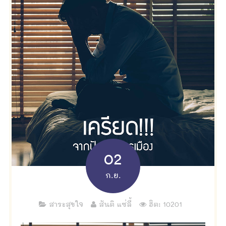
02
ก.ย.
สาระสุขใจ
สันติ แซ่ลี้
ฮิต: 10201