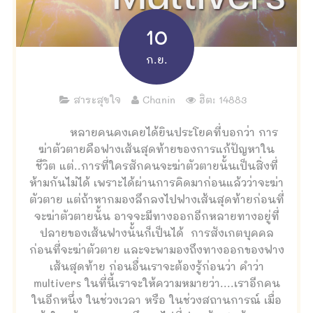
10
ก.ย.
สาระสุขใจ
Chanin
ฮิต: 14883
หลายคนคงเคยได้ยินประโยคที่บอกว่า การ
ฆ่าตัวตายคือฟางเส้นสุดท้ายของการแก้ปัญหาใน
ชีวิต แต่..การที่ใครสักคนจะฆ่าตัวตายนั้นเป็นสิ่งที่
ห้ามกันไม่ได้ เพราะได้ผ่านการคิดมาก่อนแล้วว่าจะฆ่า
ตัวตาย แต่ถ้าหากมองลึกลงไปฟางเส้นสุดท้ายก่อนที่
จะฆ่าตัวตายนั้น อาจจะมีทางออกอีกหลายทางอยู่ที่
ปลายของเส้นฟางนั้นก็เป็นได้ การสังเกตบุคคล
ก่อนที่จะฆ่าตัวตาย และจะพามองถึงทางออกของฟาง
เส้นสุดท้าย ก่อนอื่นเราจะต้องรู้ก่อนว่า คำว่า
multivers ในที่นี้เราจะให้ความหมายว่า....เราอีกคน
ในอีกหนึ่ง ในช่วงเวลา หรือ ในช่วงสถานการณ์ เมื่อ