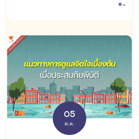
Empty
05
ต.ค.