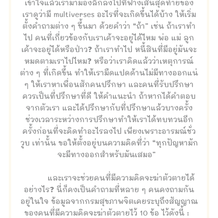
เข้าใจแล้วเรามามองลึกลงไปที่ฟางเส้นสุดท้ายของ
เราดูว่ามี multiverses อะไรที่จะเกิดขึ้นได้บ้าง ให้เริ่ม
ตั้งคำถามต่าง ๆ ขึ้นมา ด้วยคำว่า “ถ้า” เช่น ถ้าเราทำ
ไป คนที่เกี่ยวข้องกับเราเค้าจะอยู่ได้ไหม พ่อ แม่ ลูก
เค้าจะอยู่ได้หรือป่าว❓ ถ้าเราทำไป หนี้สินที่มีอยู่มันจะ
หมดตามเราไปไหม❓ หรือว่าเราคิดแล้วว่าเหตุการณ์
ต่าง ๆ ที่เกิดขึ้น ทำให้เรามืดแปดด้านไม่มีทางออกแน่
ๆ ให้เราหาเพื่อนสักคนปรึกษา และคนที่รับปรึกษา
ควรเป็นที่ปรึกษาที่ดี ให้คำแนะนำ ถ้าหากได้คำตอบ
จากตัวเรา และได้ปรึกษากับที่ปรึกษาแล้วบางครั้ง
ช่วงเวลาระหว่างการปรึกษาทำให้เราได้ทบทวนอีก
ครั้งก่อนที่จะคิดทำอะไรลงไป เพียงเพราะอารมณ์ชั่ว
วูบ เท่านั้น ขอให้ตั้งอยู่บนความคิดที่ว่า “ทุกปัญหามัก
จะมีทางออกสำหรับมันเสมอ”
และเราจะช่วยคนที่มีความคิดจะฆ่าตัวตายได้
อย่างไร❓ นี่ก็คงเป็นคำถามที่หลาย ๆ คนคงถามกัน
อยู่ในใจ ข้อมูลจากกรมสุขภาพจิตเคยระบุถึงสัญญาณ
ของคนที่มีความคิดจะฆ่าตัวตายไว้ 10 ข้อ ไว้ดังนี้ :