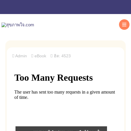
Admin
eBook
ฮิต: 4523