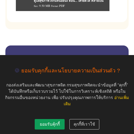
ดูแลสุขภาพใจกันหน่อยนะ ตอน... เครียดได้ คลายเป็น
9.50 MB
PDF
Size:
Format:
empty
🍪
ยอมรับคุกกี้และนโยบายความเป็นส่วนตัว ?
COPYRIGHT ©2019 สุขภาพใจ.com สงวนลิขสิทธิ์.
กองส่งเสริมและพัฒนาสุขภาพจิต กรมสุขภาพจิตจะนำข้อมูลที่ “คุกกี้”
ได้บันทึกหรือเก็บรวบรวมไว้ ไปใช้ในการวิเคราะห์เชิงสถิติ หรือใน
กิจกรรมอื่นของหน่วยงาน เพื่อ ปรับปรุงคุณภาพการให้บริการ
อ่านเพิ่ม
เติม
ยอมรับคุ้กกี้
คุกกี้ที่เราใช้