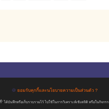
empty
COPYRIGHT ©2019 สุขภาพใจ.com สงวนลิขสิทธิ์.
🍪
ยอมรับคุกกี้และนโยบายความเป็นส่วนตัว ?
้” ได้บันทึกหรือเก็บรวบรวมไว้ ไปใช้ในการวิเคราะห์เชิงสถิติ หรือในกิจกร