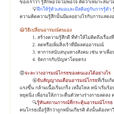
ของเราว่า รู้สึกพอใจ/ไม่พอใจ คิดว่าเหมาะสม/ไ
💡
ฝึกให้รู้ตัวเสมอและมีสติอยู่กับการรู้ตัว
ร
ความคิดความรู้สึกนั้นมีผลอย่างไรกับการแสด
😃วิธีเปลี่ยนอารมณ์ตนเอง
1. สร้างความรู้สึกดี ที่ทำให้ไม่คิดถึงเรื่อ
2. ลดหรือเพิ่มสิ่งเร้าที่มีผลต่ออารมณ์
3. หาการสนับสนุนทางสังคม เช่น หาเพื่อน
4. จัดการกับปัญหาโดยตรง
😡
จะละวางอารมณ์โกรธของตนเองได้อย่างไร
🤬
จับสัญญาณเตือนอารมณ์โกรธ
ที่เริ่ม
แรงขึ้น กล้ามเนื้อเริ่มเกร็ง เหงื่อไหล หน้าเริ่
หยุดนิ่ง เพื่อรอให้ภาวะตื่นตัวทางร่างกายลดล
🔍
รู้ทันสถานการณ์ที่กระตุ้นอารมณ์โกรธ
คนโกรธเมื่อรู้สึกว่าถูกหมิ่นเกียรติ ดังนั้นต้องห