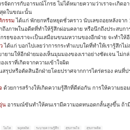
รจัดการกับอารมณ์โกรธ ไม่ได้หมายความว่าเราจะเกิดอาร
ี่สุดในขณะนั้น
ติกรรม
ได้แก่ พักยกหรือหยุดชั่วคราว นับเลขถอยหลังจาก 10 
ถึงภาพในอดีตที่ทำให้รู้สึกผ่อนคลาย หรือนึกถึงประสบการ
โกรธของเราจะเป็นเสมือนขนมหวานของอีกฝ่าย จะทำให้อี
าว
ได้แก่ บอกไปเลยว่าการกระทำแบบใดที่ทำให้เรารู้สึกไม
ร) พยายามให้อีกฝ่ายมองเห็นมุมมองของเราอย่างชัดเจน ไ
องเราที่เกิดจากความเข้าใจผิด
วนสรุปหรือตัดสินอีกฝ่ายโดยปราศจากการไตร่ตรอง คนที่ป
จ
ด้วยการสร้างให้เกิดความรู้สึกที่ดีต่อกัน การให้ความยอ
ุ่น
อารมณ์ขันทำให้คนเรามีความอดทนอดกลั้นสูงขึ้น ถ้ามีอ
โมโห
หงุดหงิด
ระบายความรู้สึก
สุขภาพใจ
สุขภาพจิต