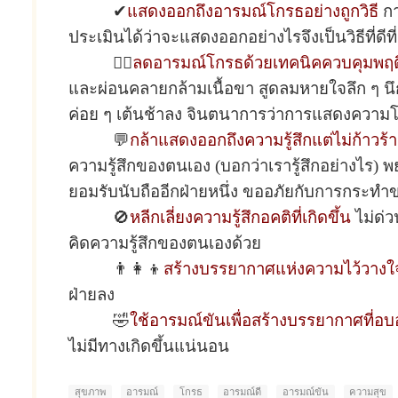
✔
แสดงออกถึงอารมณ์โกรธอย่างถูกวิธี
กา
ประเมินได้ว่าจะแสดงออกอย่างไรจึงเป็นวิธีที่ดีท
🧘‍♂️
ลดอารมณ์โกรธด้วยเทคนิคควบคุมพฤ
และผ่อนคลายกล้ามเนื้อขา สูดลมหายใจลึก ๆ นึก
ค่อย ๆ เต้นช้าลง จินตนาการว่าการแสดงความ
💬
กล้าแสดงออกถึงความรู้สึกแต่ไม่ก้าวร้
ความรู้สึกของตนเอง (บอกว่าเรารู้สึกอย่างไ
ยอมรับนับถืออีกฝ่ายหนึ่ง ขออภัยกับการกระทำข
🚫
หลีกเลี่ยงความรู้สึกอคติที่เกิดขึ้น
ไม่ด่
คิดความรู้สึกของตนเองด้วย
👨‍👩‍👦
สร้างบรรยากาศแห่งความไว้วางใ
ฝ่ายลง
🤣
ใช้อารมณ์ขันเพื่อสร้างบรรยากาศที่อบอ
ไม่มีทางเกิดขึ้นแน่นอน
สุขภาพ
อารมณ์
โกรธ
อารมณ์ดี
อารมณ์ขัน
ความสุข