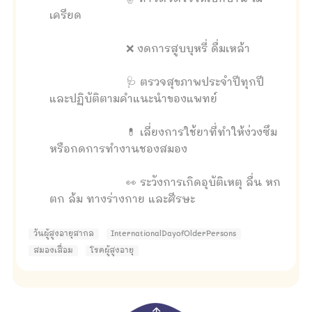
เครียด
❌ งดการสูบบุหรี่ ดื่มเหล้า
🩺 ตรวจสุขภาพประจำปีทุกปี
และปฏิบัติตามคำแนะนำของแพทย์
💊 เลี่ยงการใช้ยาที่ทำให้ง่วงซึม
หรือกดการทำงานชองสมอง
👀 ระวังการเกิดอุบัติเหตุ ลื่น หก
ตก ล้ม ทางร่างกาย และศีรษะ
วันผู้สูงอายุสากล
InternationalDayofOlderPersons
สมองเสื่อม
โรคผู้สูงอายุ