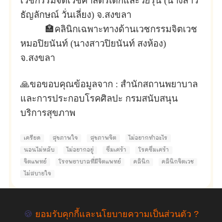
เวชกรรมจิตเวชศาสตร์เด็กและวัยรุ่น (นางสาว
ธัญลักษณ์ วั่นเลี่ยง) จ.สงขลา
🏣
คลินิกเฉพาะทางด้านเวชกรรมจิตเวช
หมอปิยนันท์ (นางสาวปิยนันท์ สงห้อง)
จ.สงขลา
🙏ขอขอบคุณข้อมูลจาก : สำนักสถานพยาบาล
และการประกอบโรคศิลปะ กรมสนับสนุน
บริการสุขภาพ
เครียด
สุขภาพใจ
สุขภาพจิต
ไม่อยากทำอะไร
นอนไม่หลับ
ไม่อยากอยู่
ซึมเศร้า
โรคซึมเศร้า
จิตแพทย์
โรงพยาบาลที่มีจิตแพทย์
คลินิก
คลินิกจิตเวช
ไม่สบายใจ
🍪
ยอมรับคุกกี้และนโยบายความเป็นส่วนตัว ?