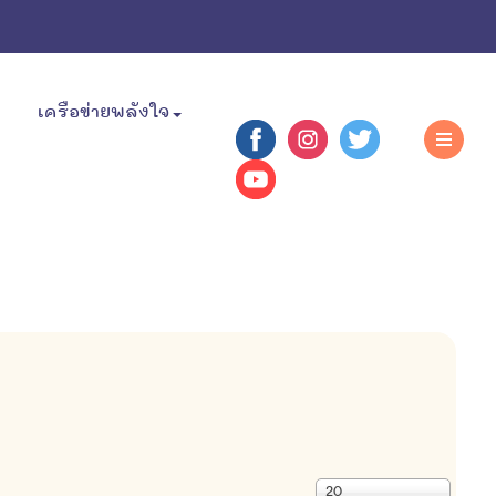
เครือข่ายพลังใจ
แสดง
20